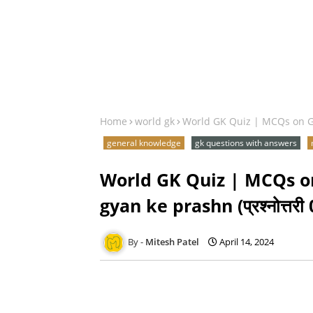
Home
world gk
World GK Quiz | MCQs on Gen
general knowledge
gk questions with answers
World GK Quiz | MCQs 
gyan ke prashn (प्रश्नोत्तरी 
Mitesh Patel
April 14, 2024