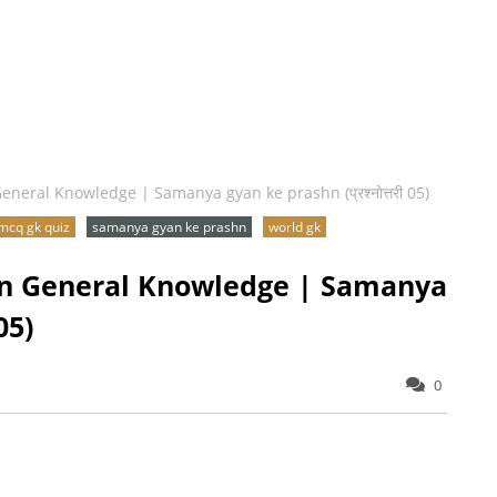
eral Knowledge | Samanya gyan ke prashn (प्रश्नोत्तरी 05)
mcq gk quiz
samanya gyan ke prashn
world gk
on General Knowledge | Samanya
05)
0