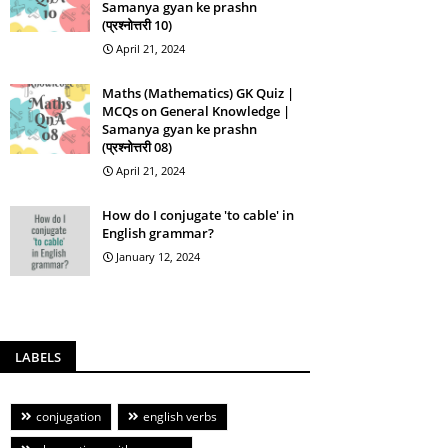
Samanya gyan ke prashn
(प्रश्नोत्तरी 10)
April 21, 2024
Maths (Mathematics) GK Quiz |
MCQs on General Knowledge |
Samanya gyan ke prashn
(प्रश्नोत्तरी 08)
April 21, 2024
How do I conjugate 'to cable' in
English grammar?
January 12, 2024
LABELS
conjugation
english verbs