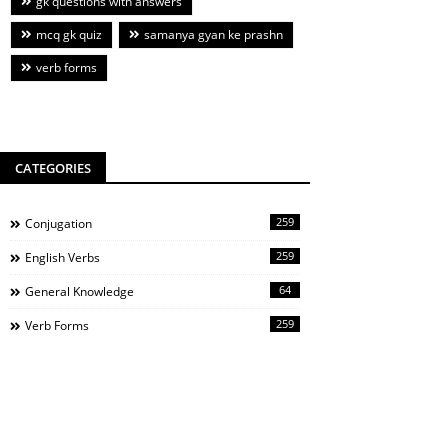
gk questions with answers
mcq gk quiz
samanya gyan ke prashn
verb forms
CATEGORIES
259
Conjugation
259
English Verbs
64
General Knowledge
259
Verb Forms