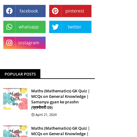
facebook
pinterest
whatsapp
twitter
instagram
POPULAR POSTS
Maths (Mathematics) GK Quiz |
MCQs on General Knowledge |
Samanya gyan ke prashn
(प्रश्नोत्तरी 09)
April 21, 2024
Maths (Mathematics) GK Quiz |
MCQs on General Knowledge |